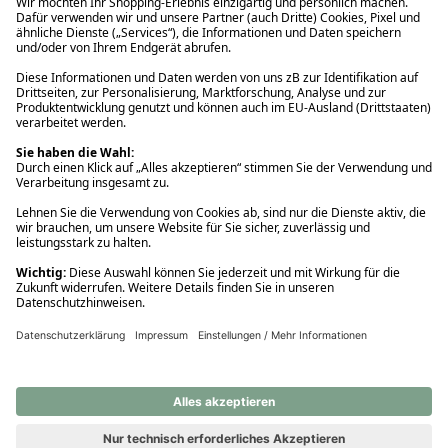
Ups! Da ist etwas schiefgelaufen. Bitte die Seite neu laden oder
nochmals versuchen.
Ups! Da ist etwas schiefgelaufen. Bitte die Seite neu laden oder
nochmals versuchen.
Ups! Da ist etwas schiefgelaufen. Bitte die Seite neu laden oder