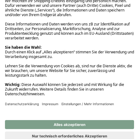
Ups! Da ist etwas schiefgelaufen. Bitte die Seite neu laden oder
nochmals versuchen.
Ups! Da ist etwas schiefgelaufen. Bitte die Seite neu laden oder
nochmals versuchen.
Ups! Da ist etwas schiefgelaufen. Bitte die Seite neu laden oder