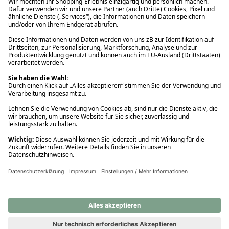
Ups! Da ist etwas schiefgelaufen. Bitte die Seite neu laden oder
nochmals versuchen.
Ups! Da ist etwas schiefgelaufen. Bitte die Seite neu laden oder
nochmals versuchen.
Ups! Da ist etwas schiefgelaufen. Bitte die Seite neu laden oder