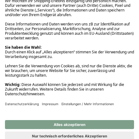
Ups! Da ist etwas schiefgelaufen. Bitte die Seite neu laden oder
nochmals versuchen.
Ups! Da ist etwas schiefgelaufen. Bitte die Seite neu laden oder
nochmals versuchen.
Ups! Da ist etwas schiefgelaufen. Bitte die Seite neu laden oder