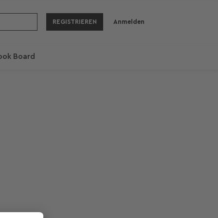
REGISTRIEREN
Anmelden
ook Board