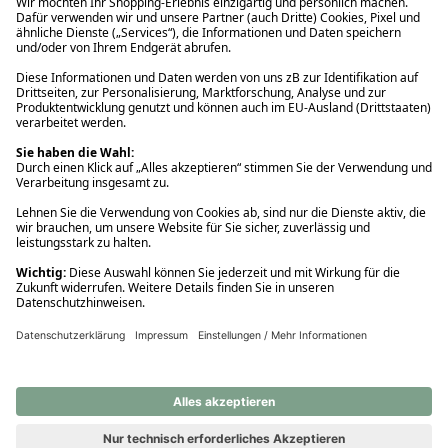
Ups! Da ist etwas schiefgelaufen. Bitte die Seite neu laden oder
nochmals versuchen.
Ups! Da ist etwas schiefgelaufen. Bitte die Seite neu laden oder
nochmals versuchen.
Ups! Da ist etwas schiefgelaufen. Bitte die Seite neu laden oder