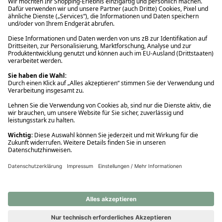
Ups! Da ist etwas schiefgelaufen. Bitte die Seite neu laden oder
nochmals versuchen.
Ups! Da ist etwas schiefgelaufen. Bitte die Seite neu laden oder
nochmals versuchen.
Ups! Da ist etwas schiefgelaufen. Bitte die Seite neu laden oder