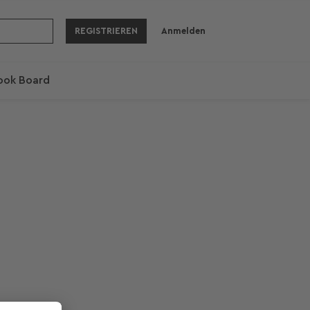
REGISTRIEREN
Anmelden
ook Board