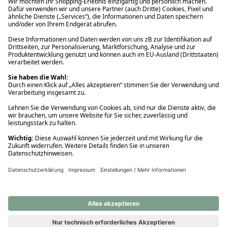
Ups! Da ist etwas schiefgelaufen. Bitte die Seite neu laden oder
nochmals versuchen.
Ups! Da ist etwas schiefgelaufen. Bitte die Seite neu laden oder
nochmals versuchen.
Ups! Da ist etwas schiefgelaufen. Bitte die Seite neu laden oder