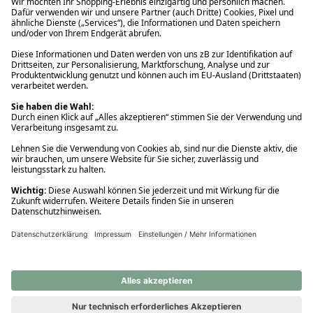
Ups! Da ist etwas schiefgelaufen. Bitte die Seite neu laden oder
nochmals versuchen.
Ups! Da ist etwas schiefgelaufen. Bitte die Seite neu laden oder
nochmals versuchen.
Ups! Da ist etwas schiefgelaufen. Bitte die Seite neu laden oder