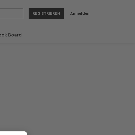
REGISTRIEREN
Anmelden
ook Board