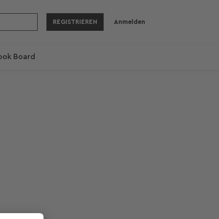
REGISTRIEREN
Anmelden
ook Board