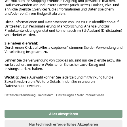
Ups! Da ist etwas schiefgelaufen. Bitte die Seite neu laden oder
nochmals versuchen.
Ups! Da ist etwas schiefgelaufen. Bitte die Seite neu laden oder
nochmals versuchen.
Ups! Da ist etwas schiefgelaufen. Bitte die Seite neu laden oder