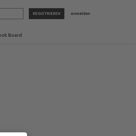
REGISTRIEREN
Anmelden
ook Board