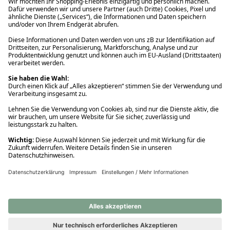
Ups! Da ist etwas schiefgelaufen. Bitte die Seite neu laden oder
nochmals versuchen.
Ups! Da ist etwas schiefgelaufen. Bitte die Seite neu laden oder
nochmals versuchen.
Ups! Da ist etwas schiefgelaufen. Bitte die Seite neu laden oder