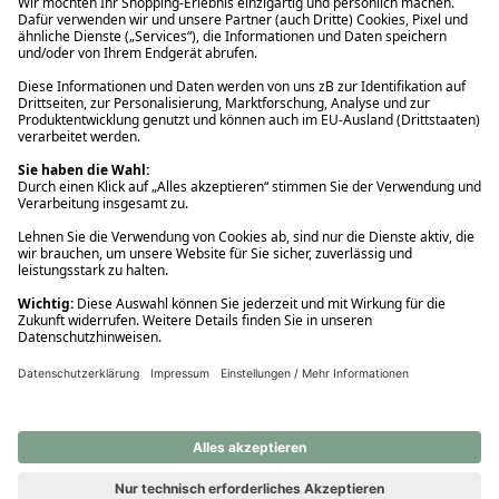
Ups! Da ist etwas schiefgelaufen. Bitte die Seite neu laden oder
nochmals versuchen.
Ups! Da ist etwas schiefgelaufen. Bitte die Seite neu laden oder
nochmals versuchen.
Ups! Da ist etwas schiefgelaufen. Bitte die Seite neu laden oder