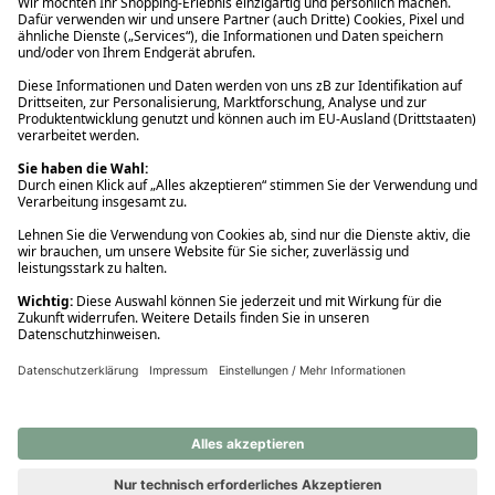
Ups! Da ist etwas schiefgelaufen. Bitte die Seite neu laden oder
nochmals versuchen.
Ups! Da ist etwas schiefgelaufen. Bitte die Seite neu laden oder
nochmals versuchen.
Ups! Da ist etwas schiefgelaufen. Bitte die Seite neu laden oder