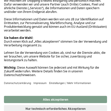
Ups! Da ist etwas schiefgelaufen. Bitte die Seite neu laden oder
nochmals versuchen.
Ups! Da ist etwas schiefgelaufen. Bitte die Seite neu laden oder
nochmals versuchen.
Ups! Da ist etwas schiefgelaufen. Bitte die Seite neu laden oder