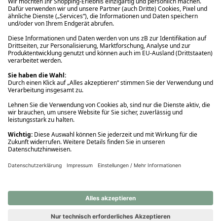
Ups! Da ist etwas schiefgelaufen. Bitte die Seite neu laden oder
nochmals versuchen.
Ups! Da ist etwas schiefgelaufen. Bitte die Seite neu laden oder
nochmals versuchen.
Ups! Da ist etwas schiefgelaufen. Bitte die Seite neu laden oder