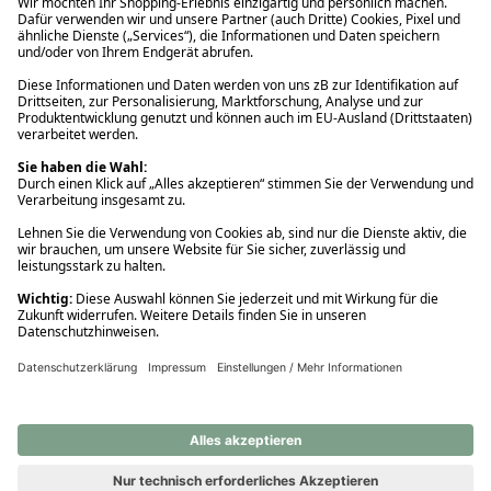
Ups! Da ist etwas schiefgelaufen. Bitte die Seite neu laden oder
nochmals versuchen.
Ups! Da ist etwas schiefgelaufen. Bitte die Seite neu laden oder
nochmals versuchen.
Ups! Da ist etwas schiefgelaufen. Bitte die Seite neu laden oder