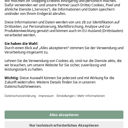
Ups! Da ist etwas schiefgelaufen. Bitte die Seite neu laden oder
nochmals versuchen.
Ups! Da ist etwas schiefgelaufen. Bitte die Seite neu laden oder
nochmals versuchen.
Ups! Da ist etwas schiefgelaufen. Bitte die Seite neu laden oder