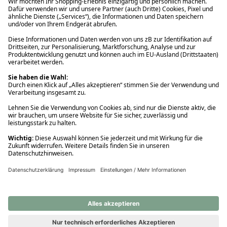
Ups! Da ist etwas schiefgelaufen. Bitte die Seite neu laden oder
nochmals versuchen.
Ups! Da ist etwas schiefgelaufen. Bitte die Seite neu laden oder
nochmals versuchen.
Ups! Da ist etwas schiefgelaufen. Bitte die Seite neu laden oder