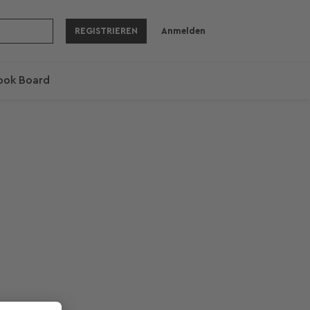
REGISTRIEREN
Anmelden
ook Board