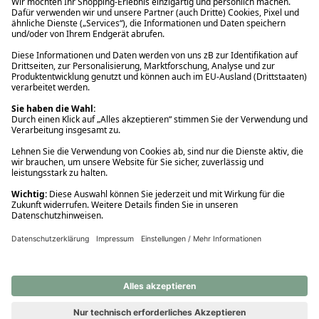
Ups! Da ist etwas schiefgelaufen. Bitte die Seite neu laden oder
nochmals versuchen.
Ups! Da ist etwas schiefgelaufen. Bitte die Seite neu laden oder
nochmals versuchen.
Ups! Da ist etwas schiefgelaufen. Bitte die Seite neu laden oder