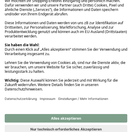
Ups! Da ist etwas schiefgelaufen. Bitte die Seite neu laden oder
nochmals versuchen.
Ups! Da ist etwas schiefgelaufen. Bitte die Seite neu laden oder
nochmals versuchen.
Ups! Da ist etwas schiefgelaufen. Bitte die Seite neu laden oder