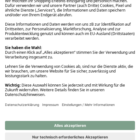
Ups! Da ist etwas schiefgelaufen. Bitte die Seite neu laden oder
nochmals versuchen.
Ups! Da ist etwas schiefgelaufen. Bitte die Seite neu laden oder
nochmals versuchen.
Ups! Da ist etwas schiefgelaufen. Bitte die Seite neu laden oder