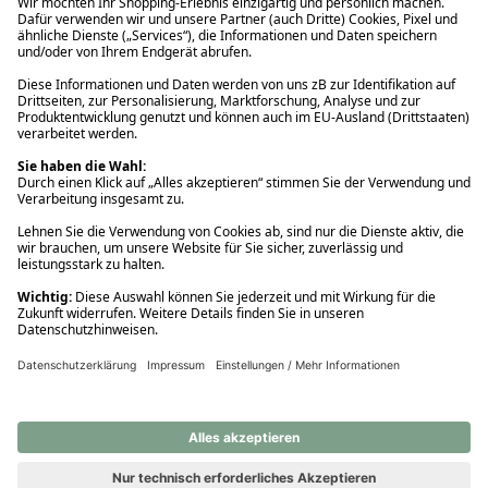
Ups! Da ist etwas schiefgelaufen. Bitte die Seite neu laden oder
nochmals versuchen.
Ups! Da ist etwas schiefgelaufen. Bitte die Seite neu laden oder
nochmals versuchen.
Ups! Da ist etwas schiefgelaufen. Bitte die Seite neu laden oder