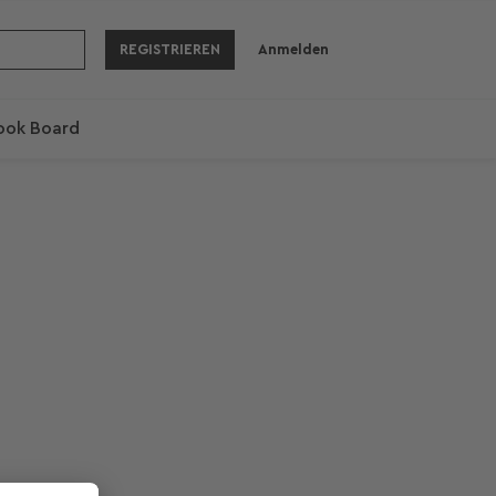
REGISTRIEREN
Anmelden
ook Board