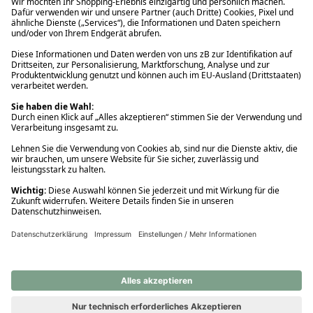
Ups! Da ist etwas schiefgelaufen. Bitte die Seite neu laden oder
nochmals versuchen.
Ups! Da ist etwas schiefgelaufen. Bitte die Seite neu laden oder
nochmals versuchen.
Ups! Da ist etwas schiefgelaufen. Bitte die Seite neu laden oder