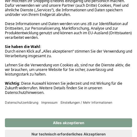
Ups! Da ist etwas schiefgelaufen. Bitte die Seite neu laden oder
nochmals versuchen.
Ups! Da ist etwas schiefgelaufen. Bitte die Seite neu laden oder
nochmals versuchen.
Ups! Da ist etwas schiefgelaufen. Bitte die Seite neu laden oder