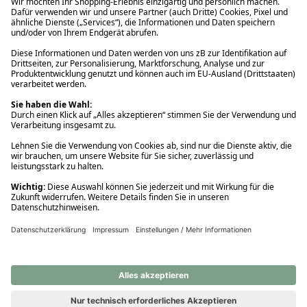
Ups! Da ist etwas schiefgelaufen. Bitte die Seite neu laden oder
nochmals versuchen.
Ups! Da ist etwas schiefgelaufen. Bitte die Seite neu laden oder
nochmals versuchen.
Ups! Da ist etwas schiefgelaufen. Bitte die Seite neu laden oder