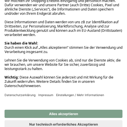
Ups! Da ist etwas schiefgelaufen. Bitte die Seite neu laden oder
nochmals versuchen.
Ups! Da ist etwas schiefgelaufen. Bitte die Seite neu laden oder
nochmals versuchen.
Ups! Da ist etwas schiefgelaufen. Bitte die Seite neu laden oder