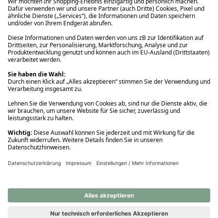
Ups! Da ist etwas schiefgelaufen. Bitte die Seite neu laden oder
nochmals versuchen.
Ups! Da ist etwas schiefgelaufen. Bitte die Seite neu laden oder
nochmals versuchen.
Ups! Da ist etwas schiefgelaufen. Bitte die Seite neu laden oder