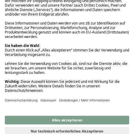
Ups! Da ist etwas schiefgelaufen. Bitte die Seite neu laden oder
nochmals versuchen.
Ups! Da ist etwas schiefgelaufen. Bitte die Seite neu laden oder
nochmals versuchen.
Ups! Da ist etwas schiefgelaufen. Bitte die Seite neu laden oder