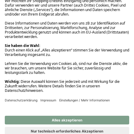
Ups! Da ist etwas schiefgelaufen. Bitte die Seite neu laden oder
nochmals versuchen.
Ups! Da ist etwas schiefgelaufen. Bitte die Seite neu laden oder
nochmals versuchen.
Ups! Da ist etwas schiefgelaufen. Bitte die Seite neu laden oder