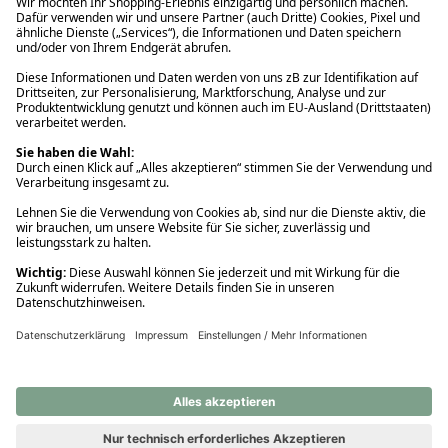
Ups! Da ist etwas schiefgelaufen. Bitte die Seite neu laden oder
nochmals versuchen.
Ups! Da ist etwas schiefgelaufen. Bitte die Seite neu laden oder
nochmals versuchen.
Ups! Da ist etwas schiefgelaufen. Bitte die Seite neu laden oder