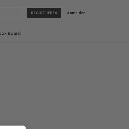
REGISTRIEREN
Anmelden
ook Board