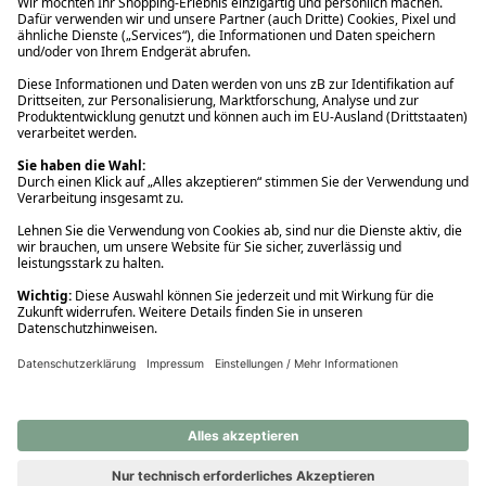
Ups! Da ist etwas schiefgelaufen. Bitte die Seite neu laden oder
nochmals versuchen.
Ups! Da ist etwas schiefgelaufen. Bitte die Seite neu laden oder
nochmals versuchen.
Ups! Da ist etwas schiefgelaufen. Bitte die Seite neu laden oder