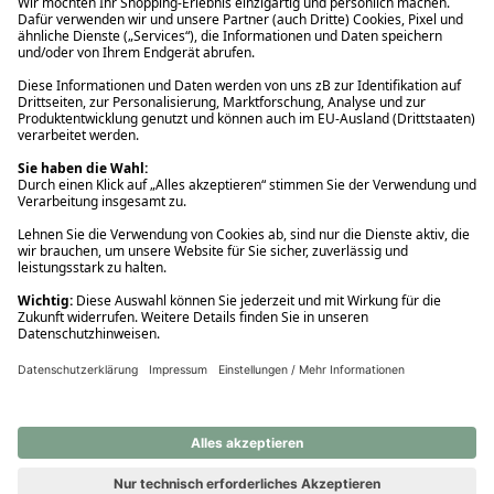
Ups! Da ist etwas schiefgelaufen. Bitte die Seite neu laden oder
nochmals versuchen.
Ups! Da ist etwas schiefgelaufen. Bitte die Seite neu laden oder
nochmals versuchen.
Ups! Da ist etwas schiefgelaufen. Bitte die Seite neu laden oder