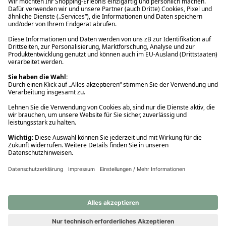
Ups! Da ist etwas schiefgelaufen. Bitte die Seite neu laden oder
nochmals versuchen.
Ups! Da ist etwas schiefgelaufen. Bitte die Seite neu laden oder
nochmals versuchen.
Ups! Da ist etwas schiefgelaufen. Bitte die Seite neu laden oder