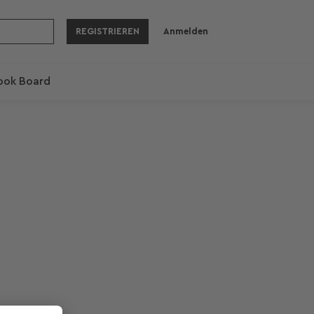
REGISTRIEREN
Anmelden
ook Board