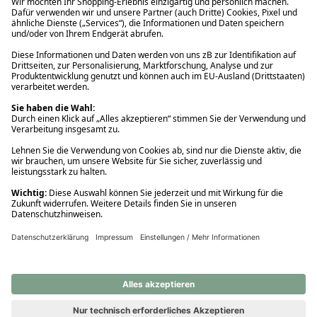
Ups! Da ist etwas schiefgelaufen. Bitte die Seite neu laden oder
nochmals versuchen.
Ups! Da ist etwas schiefgelaufen. Bitte die Seite neu laden oder
nochmals versuchen.
Ups! Da ist etwas schiefgelaufen. Bitte die Seite neu laden oder