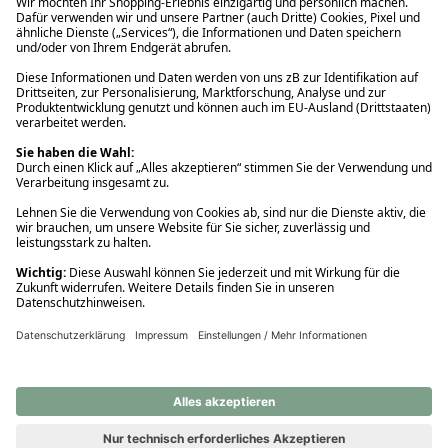
Ups! Da ist etwas schiefgelaufen. Bitte die Seite neu laden oder
nochmals versuchen.
Ups! Da ist etwas schiefgelaufen. Bitte die Seite neu laden oder
nochmals versuchen.
Ups! Da ist etwas schiefgelaufen. Bitte die Seite neu laden oder