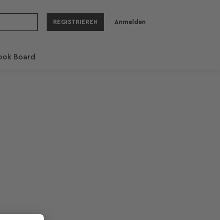
REGISTRIEREN
Anmelden
ook Board