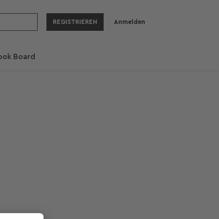
REGISTRIEREN
Anmelden
ook Board