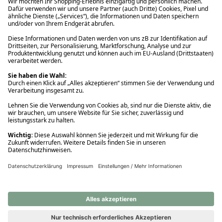
Ups! Da ist etwas schiefgelaufen. Bitte die Seite neu laden oder
nochmals versuchen.
Ups! Da ist etwas schiefgelaufen. Bitte die Seite neu laden oder
nochmals versuchen.
Ups! Da ist etwas schiefgelaufen. Bitte die Seite neu laden oder