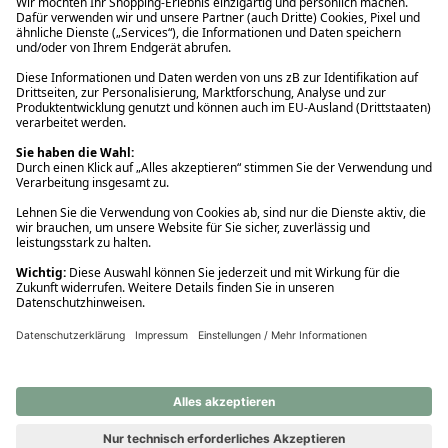
Ups! Da ist etwas schiefgelaufen. Bitte die Seite neu laden oder
nochmals versuchen.
Ups! Da ist etwas schiefgelaufen. Bitte die Seite neu laden oder
nochmals versuchen.
Ups! Da ist etwas schiefgelaufen. Bitte die Seite neu laden oder