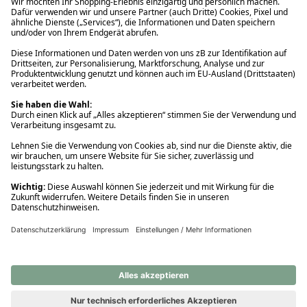
Ups! Da ist etwas schiefgelaufen. Bitte die Seite neu laden oder
nochmals versuchen.
Ups! Da ist etwas schiefgelaufen. Bitte die Seite neu laden oder
nochmals versuchen.
Ups! Da ist etwas schiefgelaufen. Bitte die Seite neu laden oder