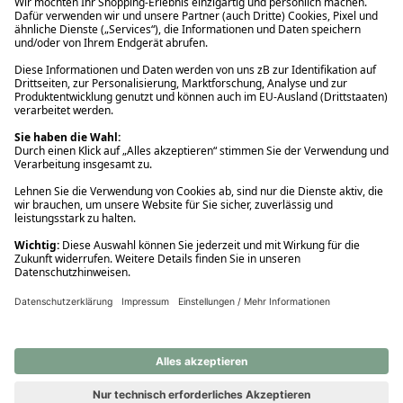
Ups! Da ist etwas schiefgelaufen. Bitte die Seite neu laden oder
nochmals versuchen.
Ups! Da ist etwas schiefgelaufen. Bitte die Seite neu laden oder
nochmals versuchen.
Ups! Da ist etwas schiefgelaufen. Bitte die Seite neu laden oder