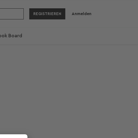
REGISTRIEREN
Anmelden
ook Board